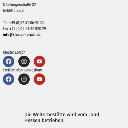
a
Nibelungenstraße 32
l
64653 Lorsch
t
Tel: +49 (0)62 51-86 92 00
Fax +49 (0)62 51-86 920 29
u
info@kloster-lorsch.de
n
Kloster Lorsch
g
e
Freilichtlabor Lauresham
n