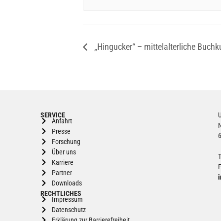
„Hingucker“ – mittelalterliche Buchk
SERVICE
Anfahrt
Presse
Forschung
Über uns
T
Karriere
F
Partner
i
Downloads
RECHTLICHES
Impressum
Datenschutz
Erklärung zur Barrierefreiheit