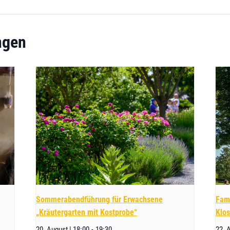
ngen
Sommerabendführung für Erwachsene
Fami
„Kräutergarten mit Kostprobe“
Klos
20. August | 18:00
-
19:30
22. 