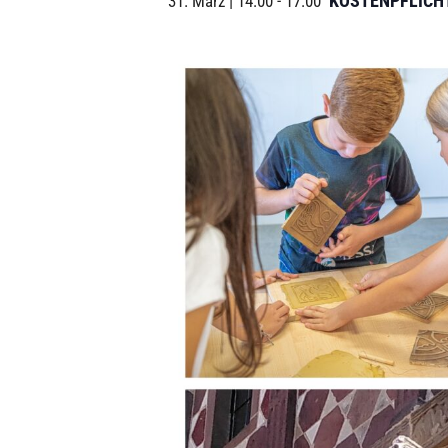
KOSTENPFLICH
31. März | 14:00
-
17:00