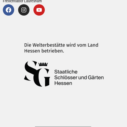
Freilichtlabor Lauresham