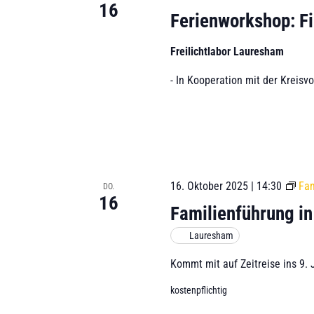
16
t
Ferienworkshop: Fi
e
r
Freilichtlabor Lauresham
t
- In Kooperation mit der Kreisv
e
n
E
r
g
e
16. Oktober 2025 | 14:30
Fa
DO.
b
16
n
Familienführung i
i
Lauresham
s
s
Kommt mit auf Zeitreise ins 9. 
e
kostenpflichtig
n
a