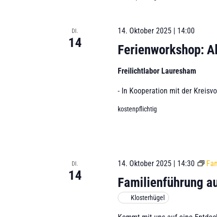
s
i
t
e
a
i
14. Oktober 2025 | 14:00
DI.
L
l
14
i
c
Ferienworkshop: Al
t
s
u
h
t
Freilichtlabor Lauresham
n
e
g
t
- In Kooperation mit der Kreisv
d
e
e
e
n
kostenpflichtig
r
S
n
V
c
e
h
,
r
l
14. Oktober 2025 | 14:30
Fam
DI.
a
N
ü
14
n
Familienführung a
s
a
s
s
Klosterhügel
t
e
v
a