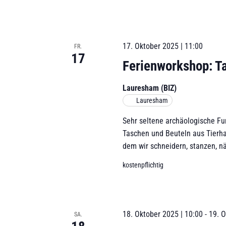
k
t
u
17. Oktober 2025 | 11:00
FR.
a
17
l
Ferienworkshop: T
i
s
Lauresham (BIZ)
i
Lauresham
e
Sehr seltene archäologische Fun
r
Taschen und Beuteln aus Tierhau
e
dem wir schneidern, stanzen, n
n
kostenpflichtig
18. Oktober 2025 | 10:00
-
19. O
SA.