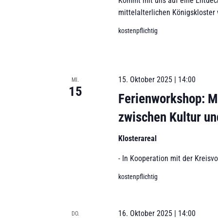
l
Kommt mit uns auf eine Entdeck
l
i
w
mittelalterlichen Königskloster 
t
o
kostenpflichtig
g
u
r
n
t
a
g
.
e
t
15. Oktober 2025 | 14:00
MI.
n
15
i
m
Ferienworkshop: M
i
o
zwischen Kultur un
t
d
n
Klosterareal
e
n
- In Kooperation mit der Kreisv
g
kostenpflichtig
e
f
i
16. Oktober 2025 | 14:00
DO.
l