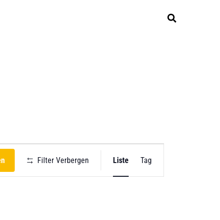
V
en
Filter Verbergen
Liste
Tag
e
r
a
n