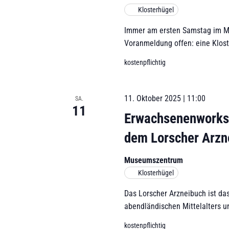
n
E
Klosterhügel
e
S
i
n
Immer am ersten Samstag im Mo
n
.
u
Voranmeldung offen: eine Klos
g
S
a
c
u
kostenpflichtig
b
c
h
e
h
f
11. Oktober 2025 | 11:00
SA.
e
e
11
e
n
Erwachsenenworks
l
a
u
dem Lorscher Arzn
d
c
n
e
h
Museumszentrum
r
V
d
Klosterhügel
w
e
i
r
A
Das Lorscher Arzneibuch ist da
r
a
abendländischen Mittelalters u
n
d
n
d
kostenpflichtig
s