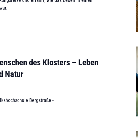
ungsreise und erfahrt, wie das Leben in einem
war.
enschen des Klosters – Leben
d Natur
olkshochschule Bergstraße -