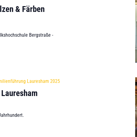
lzen & Färben
olkshochschule Bergstraße -
milienführung Lauresham 2025
n Lauresham
Jahrhundert.